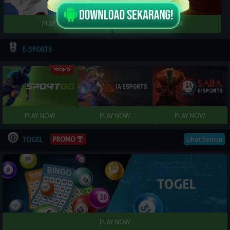
E-SPORTS
PROMO
Lihat Semua
TOGEL