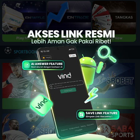
Play Now
Play Now
Play Now
NEW
SPORTBOOK