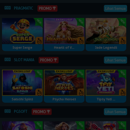
PRAGMATIC
PROMO
Lihat Semua
Super Serge
Hearts of V...
Jade Legends
SLOT MANIA
PROMO
Lihat Semua
Satoshi Spins
Psycho Heroes
Tipsy Yeti ...
PGSOFT
PROMO
Lihat Semua