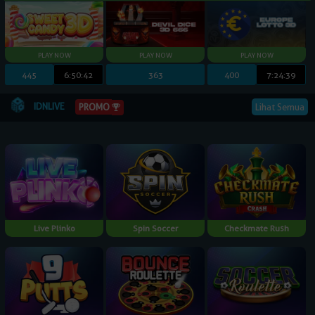
445
6:50:41
363
400
7:24:38
IDNLIVE
PROMO
Lihat Semua
Live Plinko
Spin Soccer
Checkmate Rush