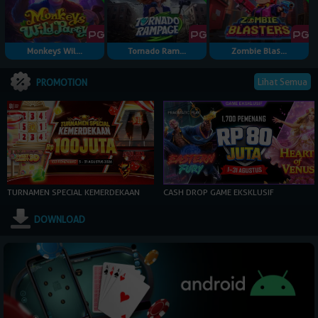
Monkeys Wil...
Tornado Ram...
Zombie Blas...
Lihat Semua
PROMOTION
TURNAMEN SPECIAL KEMERDEKAAN
CASH DROP GAME EKSKLUSIF
DOWNLOAD