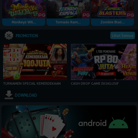
Monkeys Wil...
Tornado Ram...
Zombie Blas...
Lihat Semua
PROMOTION
TURNAMEN SPECIAL KEMERDEKAAN
CASH DROP GAME EKSKLUSIF
DOWNLOAD