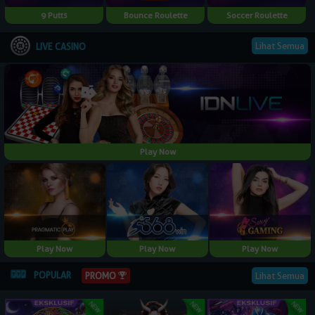
9 Putts
Bounce Roulette
Soccer Roulette
Lihat Semua
LIVE CASINO
Play Now
Play Now
Play Now
Play Now
POPULAR
Lihat Semua
PROMO