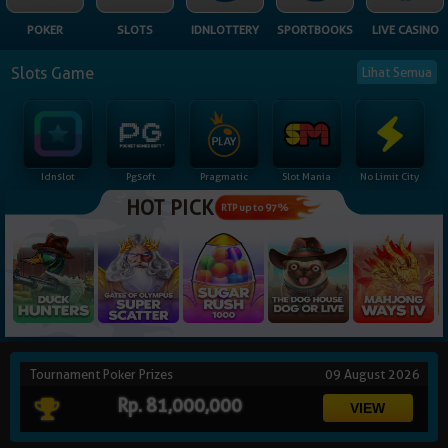
NEW
POKER
SLOTS
IDNLOTTERY
SPORTBOOKS
LIVE CASINO
TANGKAS
RTP
Slots Game
Lihat Semua
DEPOSIT
WITHDRAW
Idnslot
Pgsoft
Pragmatic
Slot Mania
No Limit City
PROMOSI
HOT PICK
RTP up to 97%
DOWNLOAD
REFERRAL
JACKPOT
Tournament Poker Prizes
09 August 2026
VIP MEMBER
Rp. 81,000,000
HUBUNGI KAMI