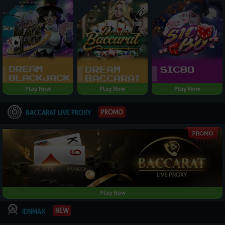
Play Now
Play Now
Play Now
PROMO
BACCARAT LIVE PROXY
Play Now
NEW
IDNMAX