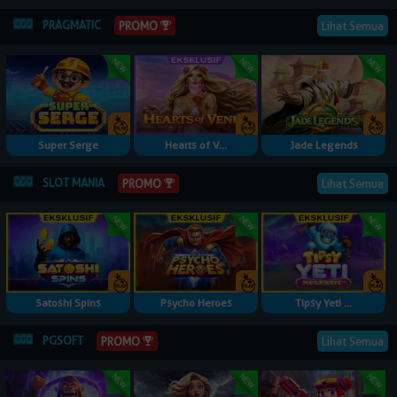
PRAGMATIC
Lihat Semua
PROMO
Super Serge
Hearts of V...
Jade Legends
SLOT MANIA
Lihat Semua
PROMO
Satoshi Spins
Psycho Heroes
Tipsy Yeti ...
PGSOFT
Lihat Semua
PROMO