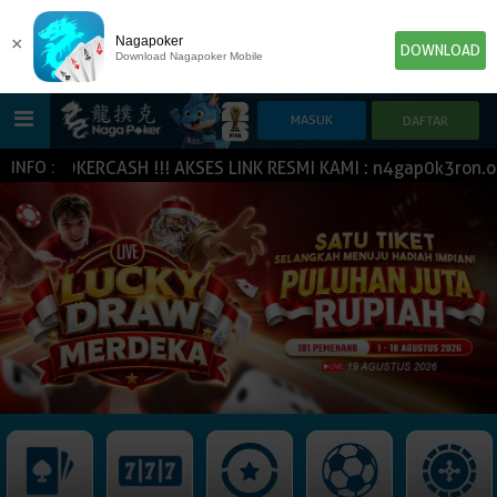
×
Nagapoker
DOWNLOAD
Download Nagapoker Mobile
U JOKERCASH !!! AKSES LINK RESMI KAMI : n4gap0k3ron.org
INFO :
HOME
POKER
SLOT GAME
IDN E-LOTTERY
NEW
NEW
SPORTBOOK
LIVE CASINO
IDNLIVE
NEW
TOGEL
ESPORTS
ARCADE
NEW
NEW
NEW
IDNTRADE
TEMBAK IKAN
IDNRAFFLE