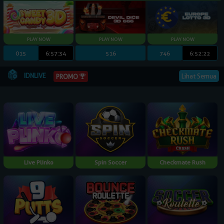
015
6:57:33
516
746
6:52:21
IDNLIVE
Lihat Semua
PROMO
Live Plinko
Spin Soccer
Checkmate Rush