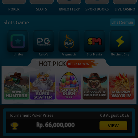
NEW
POKER
SLOTS
IDNLOTTERY
SPORTBOOKS
LIVE CASINO
TANGKAS
RTP
Slots Game
Lihat Semua
DEPOSIT
WITHDRAW
Idnslot
Pgsoft
Pragmatic
Slot Mania
No Limit City
PROMOSI
HOT PICK
RTP up to 97%
DOWNLOAD
REFERRAL
JACKPOT
Tournament Poker Prizes
08 August 2026
VIP MEMBER
Rp. 66,000,000
HUBUNGI KAMI