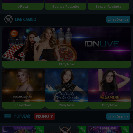
9 Putts
Bounce Roulette
Soccer Roulette
Lihat Semua
LIVE CASINO
Play Now
Play Now
Play Now
Play Now
POPULAR
Lihat Semua
PROMO