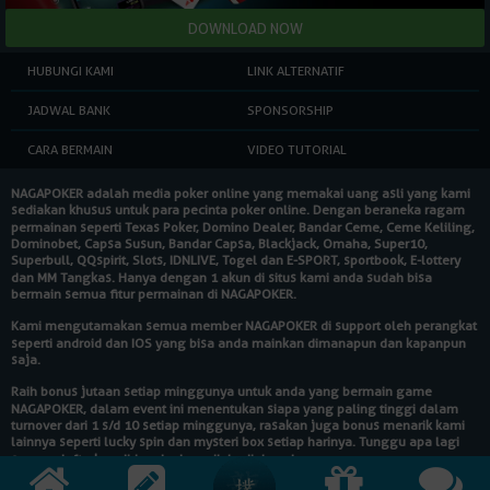
HUBUNGI KAMI
LINK ALTERNATIF
JADWAL BANK
SPONSORSHIP
CARA BERMAIN
VIDEO TUTORIAL
NAGAPOKER
adalah media poker online yang memakai uang asli yang kami
sediakan khusus untuk para pecinta poker online. Dengan beraneka ragam
permainan seperti Texas Poker, Domino Dealer, Bandar Ceme, Ceme Keliling,
Dominobet, Capsa Susun, Bandar Capsa, Blackjack, Omaha, Super10,
Superbull, QQspirit, Slots, IDNLIVE, Togel dan E-SPORT, sportbook, E-lottery
dan MM Tangkas. Hanya dengan 1 akun di situs kami anda sudah bisa
bermain semua fitur permainan di
NAGAPOKER
.
Kami mengutamakan semua member
NAGAPOKER
di support oleh perangkat
seperti android dan IOS yang bisa anda mainkan dimanapun dan kapanpun
saja.
Raih bonus jutaan setiap minggunya untuk anda yang bermain game
NAGAPOKER
, dalam event ini menentukan siapa yang paling tinggi dalam
turnover dari 1 s/d 10 setiap minggunya, rasakan juga bonus menarik kami
lainnya seperti lucky spin dan mysteri box setiap harinya. Tunggu apa lagi
segera daftarkan diri anda dan raih hadiahnya!