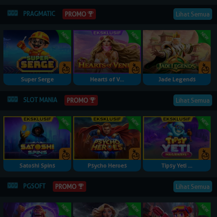
PRAGMATIC
Lihat Semua
PROMO
Super Serge
Hearts of V...
Jade Legends
SLOT MANIA
Lihat Semua
PROMO
Satoshi Spins
Psycho Heroes
Tipsy Yeti ...
PGSOFT
Lihat Semua
PROMO