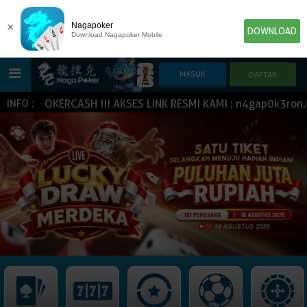
×
Nagapoker
DOWNLOAD
Download Nagapoker Mobile
RU JOKERCASH !!! AKSES LINK RESMI KAMI : n4gap0k3ron.org
INFO :
HOME
POKER
SLOT GAME
IDN E-LOTTERY
NEW
NEW
SPORTBOOK
LIVE CASINO
IDNLIVE
NEW
TOGEL
ESPORTS
ARCADE
NEW
NEW
NEW
IDNTRADE
TEMBAK IKAN
IDNRAFFLE