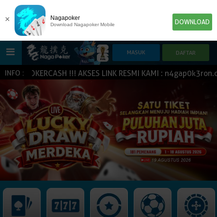
×
Nagapoker
DOWNLOAD
Download Nagapoker Mobile
U JOKERCASH !!! AKSES LINK RESMI KAMI : n4gap0k3ron.org
INFO :
HOME
POKER
SLOT GAME
IDN E-LOTTERY
NEW
NEW
SPORTBOOK
LIVE CASINO
IDNLIVE
NEW
TOGEL
ESPORTS
ARCADE
NEW
NEW
NEW
IDNTRADE
TEMBAK IKAN
IDNRAFFLE