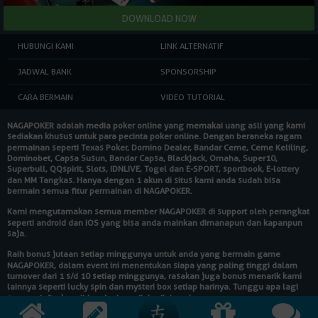
HUBUNGI KAMI
LINK ALTERNATIF
JADWAL BANK
SPONSORSHIP
CARA BERMAIN
VIDEO TUTORIAL
NAGAPOKER
adalah media poker online yang memakai uang asli yang kami
sediakan khusus untuk para pecinta poker online. Dengan beraneka ragam
permainan seperti Texas Poker, Domino Dealer, Bandar Ceme, Ceme Keliling,
Dominobet, Capsa Susun, Bandar Capsa, Blackjack, Omaha, Super10,
Superbull, QQspirit, Slots, IDNLIVE, Togel dan E-SPORT, sportbook, E-lottery
dan MM Tangkas. Hanya dengan 1 akun di situs kami anda sudah bisa
bermain semua fitur permainan di
NAGAPOKER
.
Kami mengutamakan semua member
NAGAPOKER
di support oleh perangkat
seperti android dan IOS yang bisa anda mainkan dimanapun dan kapanpun
saja.
Raih bonus jutaan setiap minggunya untuk anda yang bermain game
NAGAPOKER
, dalam event ini menentukan siapa yang paling tinggi dalam
turnover dari 1 s/d 10 setiap minggunya, rasakan juga bonus menarik kami
lainnya seperti lucky spin dan mysteri box setiap harinya. Tunggu apa lagi
segera daftarkan diri anda dan raih hadiahnya!