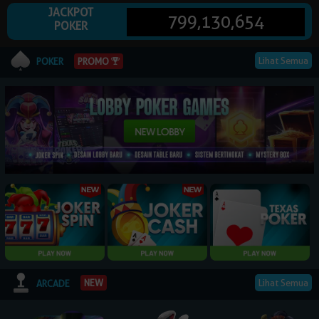
JACKPOT
799,130,654
POKER
© 2026 NagaPoker. All Rights Reserved | 18+
Lihat Semua
PROMO
POKER
Lihat Semua
NEW
ARCADE