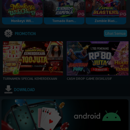
Monkeys Wil...
Tornado Ram...
Zombie Blas...
Lihat Semua
PROMOTION
TURNAMEN SPECIAL KEMERDEKAAN
CASH DROP GAME EKSKLUSIF
DOWNLOAD