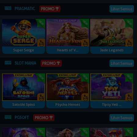
PRAGMATIC
Lihat Semua
PROMO
Super Serge
Hearts of V...
Jade Legends
SLOT MANIA
Lihat Semua
PROMO
Satoshi Spins
Psycho Heroes
Tipsy Yeti ...
PGSOFT
Lihat Semua
PROMO