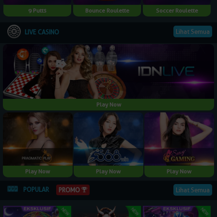
9 Putts
Bounce Roulette
Soccer Roulette
Lihat Semua
LIVE CASINO
Play Now
Play Now
Play Now
Play Now
POPULAR
Lihat Semua
PROMO