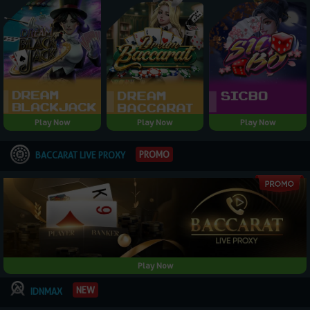
Play Now
Play Now
Play Now
PROMO
BACCARAT LIVE PROXY
Play Now
NEW
IDNMAX