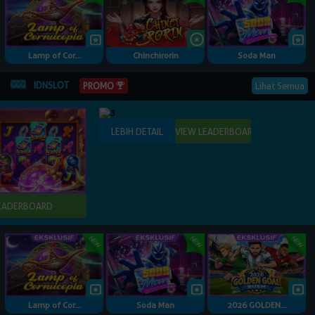
Lamp of Cor...
Chinchirorin
Soda Man
IDNSLOT
Lihat Semua
PROMO
Lamp of Cor...
Soda Man
2026 GOLDEN...