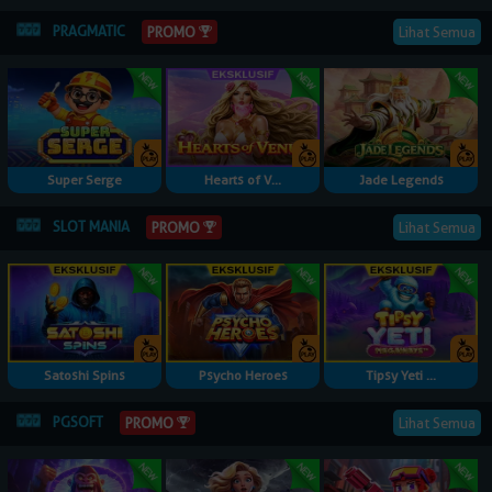
PRAGMATIC
Lihat Semua
PROMO
Super Serge
Hearts of V...
Jade Legends
SLOT MANIA
Lihat Semua
PROMO
Satoshi Spins
Psycho Heroes
Tipsy Yeti ...
PGSOFT
Lihat Semua
PROMO