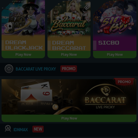
Play Now
Play Now
Play Now
PROMO
BACCARAT LIVE PROXY
Play Now
NEW
IDNMAX