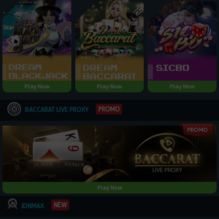
Play Now
Play Now
Play Now
PROMO
BACCARAT LIVE PROXY
Play Now
NEW
IDNMAX