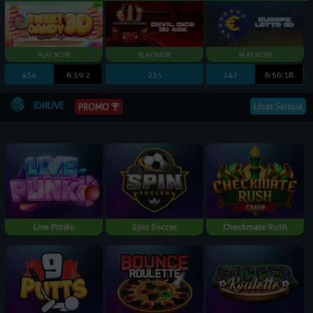
454
6:59:1
235
147
6:56:17
IDNLIVE
Lihat Semua
PROMO
Live Plinko
Spin Soccer
Checkmate Rush