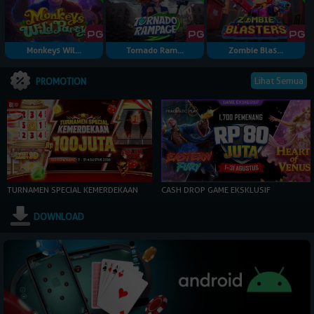
Monkeys Wil...
Tornado Ram...
Zombie Blas...
Lihat Semua
PROMOTION
TURNAMEN SPECIAL KEMERDEKAAN
CASH DROP GAME EKSKLUSIF
DOWNLOAD