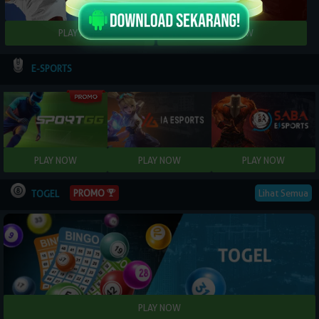
E-SPORTS
Lihat Semua
PROMO
TOGEL