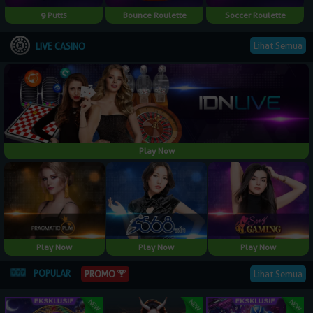
9 Putts
Bounce Roulette
Soccer Roulette
Lihat Semua
LIVE CASINO
Play Now
Play Now
Play Now
Play Now
POPULAR
Lihat Semua
PROMO