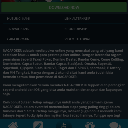
HUBUNGI KAMI
LINK ALTERNATIF
JADWAL BANK
SPONSORSHIP
CARA BERMAIN
VIDEO TUTORIAL
NAGAPOKER
adalah media poker online yang memakai uang asli yang kami
sediakan khusus untuk para pecinta poker online. Dengan beraneka ragam
permainan seperti Texas Poker, Domino Dealer, Bandar Ceme, Ceme Keliling,
Dominobet, Capsa Susun, Bandar Capsa, Blackjack, Omaha, Super10,
Superbull, QQspirit, Slots, IDNLIVE, Togel dan E-SPORT, sportbook, E-lottery
dan MM Tangkas. Hanya dengan 1 akun di situs kami anda sudah bisa
bermain semua fitur permainan di
NAGAPOKER
.
Kami mengutamakan semua member
NAGAPOKER
di support oleh perangkat
seperti android dan IOS yang bisa anda mainkan dimanapun dan kapanpun
saja.
Raih bonus jutaan setiap minggunya untuk anda yang bermain game
NAGAPOKER
, dalam event ini menentukan siapa yang paling tinggi dalam
turnover dari 1 s/d 10 setiap minggunya, rasakan juga bonus menarik kami
lainnya seperti lucky spin dan mysteri box setiap harinya. Tunggu apa lagi
segera daftarkan diri anda dan raih hadiahnya!