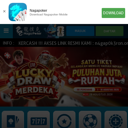
×
Nagapoker
DOWNLOAD
Download Nagapoker Mobile
 JOKERCASH !!! AKSES LINK RESMI KAMI : n4gap0k3ron.org,
INFO :
HOME
POKER
SLOT GAME
IDN E-LOTTERY
NEW
NEW
SPORTBOOK
LIVE CASINO
IDNLIVE
NEW
TOGEL
ESPORTS
ARCADE
NEW
NEW
NEW
IDNTRADE
TEMBAK IKAN
IDNRAFFLE